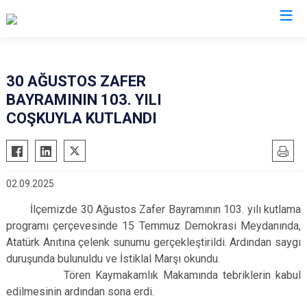
Siirt
30 AĞUSTOS ZAFER
BAYRAMININ 103. YILI
Tillo
COŞKUYLA KUTLANDI
Baykan
Eruh
Kurtalan
02.09.2025
Pervari
İlçemizde 30 Ağustos Zafer Bayramının 103. yılı kutlama
Şirvan
programı çerçevesinde 15 Temmuz Demokrasi Meydanında,
Atatürk Anıtına çelenk sunumu gerçekleştirildi. Ardından saygı
duruşunda bulunuldu ve İstiklal Marşı okundu.
Tören Kaymakamlık Makamında tebriklerin kabul
edilmesinin ardından sona erdi.