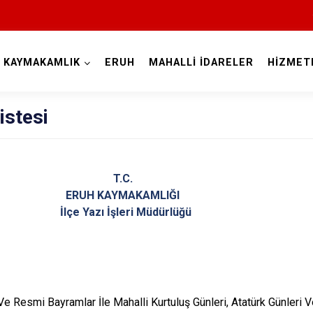
KAYMAKAMLIK
ERUH
MAHALLİ İDARELER
HİZMET
Siirt
istesi
T.C.
ERUH KAYMAKAMLIĞI
İlçe Yazı İşleri Müdürl
Tillo
Baykan
Eruh
Ve Resmi Bayramlar İle Mahalli Kurtuluş Günleri, Atatürk Günleri V
Kurtalan