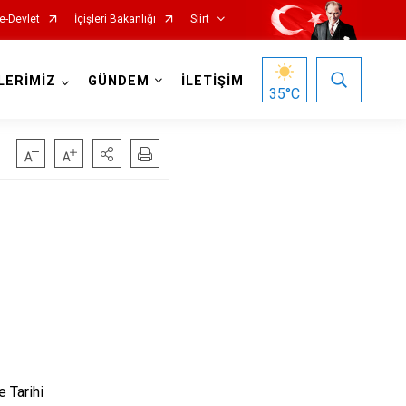
e-Devlet
İçişleri Bakanlığı
Siirt
LERİMİZ
GÜNDEM
İLETİŞİM
35
°C
üğü
e Tarihi