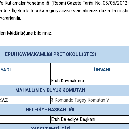
Ve Kutlamalar Yönetmeliği (Resmi Gazete Tarihi-No: 05/05/2012
Pervari
erde - İlçelerde tebrikata giriş sırası esas alınarak düzenlenmiştir
Şirvan
rarlanılır.
şleri Müdürlüğüne bildiriniz.
ERUH KAYMAKAMLIĞI PROTOKOL LİSTESİ
OYADI
ÜNVANI
Eruh Kaymakamı
MAHALLİN EN BÜYÜK KOMUTANI
3.Komando Tugay Komutan V.
RMAZ
BELEDİYE BAŞKANLIĞI
Eruh Belediye Başkanı
YARGI TEMSİLCİSİ