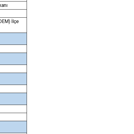
şkanı
(DEM) İlçe