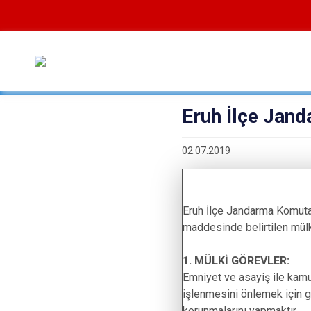
Eruh İlçe Jan
02.07.2019
Eruh İlçe Jandarma Komutan
maddesinde belirtilen mülki,
1. MÜLKİ GÖREVLER:
Emniyet ve asayiş ile kamu
işlenmesini önlemek için ge
korunmalarını yapmaktır.