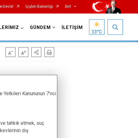
e-Devlet
İçişleri Bakanlığı
Siirt
LERİMİZ
GÜNDEM
İLETİŞİM
33
°C
e Yetkileri Kanununun 7’nci
 ve tahkik etmek, suç
kevlerinin dış