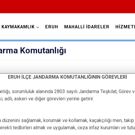
KAYMAKAMLIK
ERUH
MAHALLİ İDARELER
HİZMET
Siirt
darma Komutanlığı
ERUH İLÇE JANDARMA KOMUTANLIĞININ GÖREVLERİ
lığı, sorumluluk alanında 2803 sayılı Jandarma Teşkilat, Görev v
 adli, askeri ve diğer görevleri yerine getirir.
Tillo
Baykan
Eruh
 düzenini sağlamak, korumak ve kollamak, kaçakçılığı men, takip
rekli tedbirleri almak ve uygulamak, ceza infaz kurumları ve tutu
Kurtalan