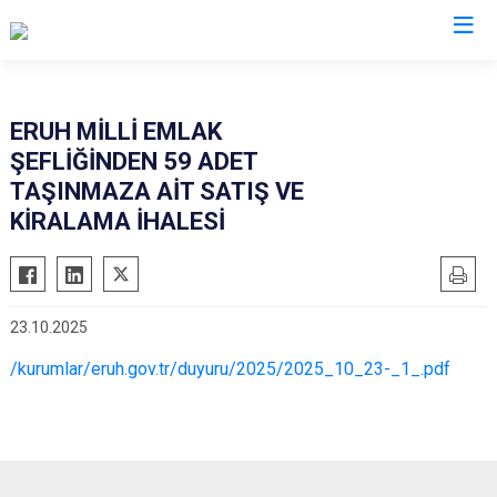
Siirt
ERUH MİLLİ EMLAK
ŞEFLİĞİNDEN 59 ADET
Tillo
TAŞINMAZA AİT SATIŞ VE
Baykan
KİRALAMA İHALESİ
Eruh
Kurtalan
Pervari
23.10.2025
Şirvan
/kurumlar/eruh.gov.tr/duyuru/2025/2025_10_23-_1_.pdf