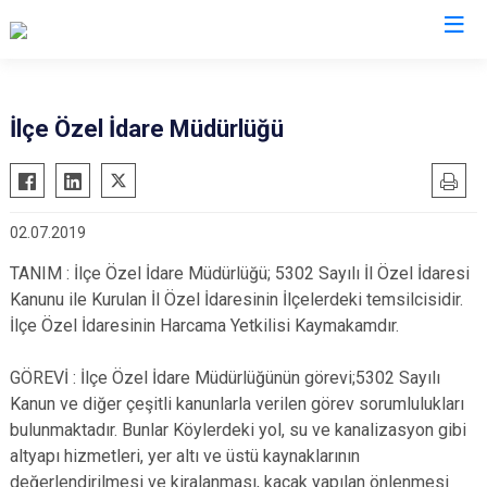
Siirt
İlçe Özel İdare Müdürlüğü
Tillo
Baykan
02.07.2019
Eruh
Kurtalan
TANIM : İlçe Özel İdare Müdürlüğü; 5302 Sayılı İl Özel İdaresi
Kanunu ile Kurulan İl Özel İdaresinin İlçelerdeki temsilcisidir.
Pervari
İlçe Özel İdaresinin Harcama Yetkilisi Kaymakamdır.
Şirvan
GÖREVİ : İlçe Özel İdare Müdürlüğünün görevi;5302 Sayılı
Kanun ve diğer çeşitli kanunlarla verilen görev sorumlulukları
bulunmaktadır. Bunlar Köylerdeki yol, su ve kanalizasyon gibi
altyapı hizmetleri, yer altı ve üstü kaynaklarının
değerlendirilmesi ve kiralanması, kaçak yapılan önlenmesi