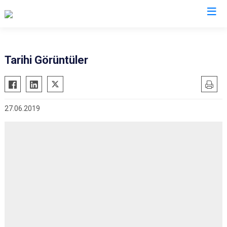
Siirt
Tarihi Görüntüler
Tillo
Baykan
27.06.2019
Eruh
Kurtalan
Pervari
Şirvan